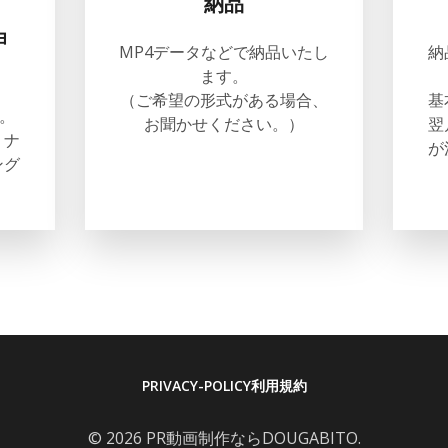
納品
ョ
MP4データなどで納品いたし
納
ます。
（ご希望の形式がある場合、
基
。
お聞かせください。）
翌
、ナ
が
ング
PRIVACY-POLICY
利用規約
© 2026 PR動画制作ならDOUGABITO.