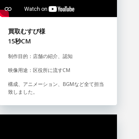
買取むすび様
15秒CM
制作目的：店舗の紹介、認知
映像用途：区役所に流すCM
構成、アニメーション、BGMなど全て担当
致しました。