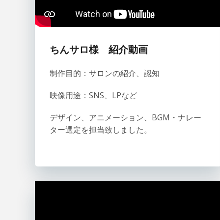
ちんサロ
様 紹介
動画
制作目的：サロンの紹介、認知
映像用途：SNS、LPなど
デザイン、アニメーション、BGM・ナレー
ター選定を担当致しました。